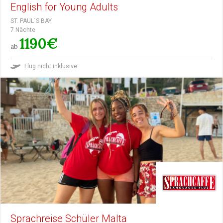
English for Young Adults
ST. PAUL´S BAY
7 Nächte
1190€
ab
Flug nicht inklusive
Sprachreise Schüler Malta