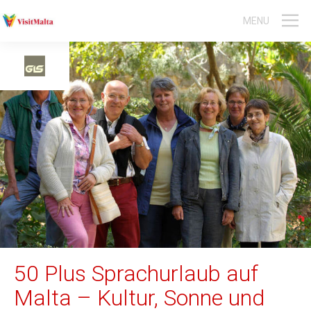
MENU
Malta-Reisen
Gozo-Reisen
Gruppen- und Aktivreisen
Event-Reisen
Sprachreisen
Englischkurs Jugendliche
Englischkurs Erwachsene
50 Plus Sprachurlaub auf
Tauchen
Malta – Kultur, Sonne und
Aktivitäten