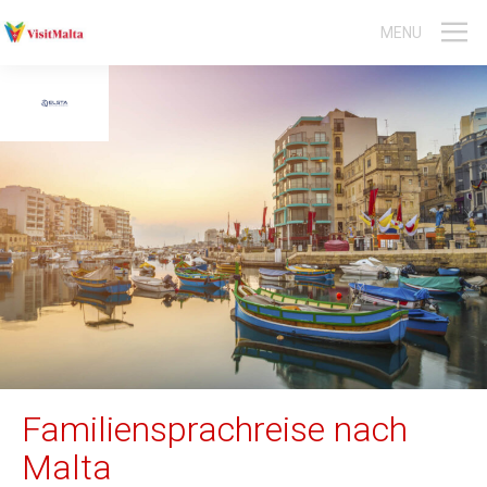
MENU
Malta-Reisen
Gozo-Reisen
Gruppen- und Aktivreisen
Event-Reisen
Sprachreisen
Englischkurs Jugendliche
Englischkurs Erwachsene
Tauchen
Familiensprachreise nach
Malta
Aktivitäten