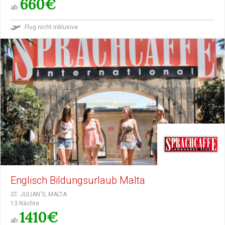
660€
ab
Flug nicht inklusive
Englisch Bildungsurlaub Malta
ST. JULIAN'S, MALTA
13 Nächte
1410€
ab