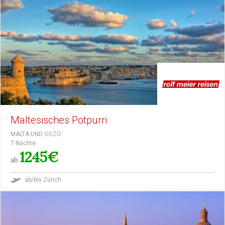
Maltesisches Potpurri
MALTA UND GOZO
7 Nächte
1245€
ab
ab/bis Zürich