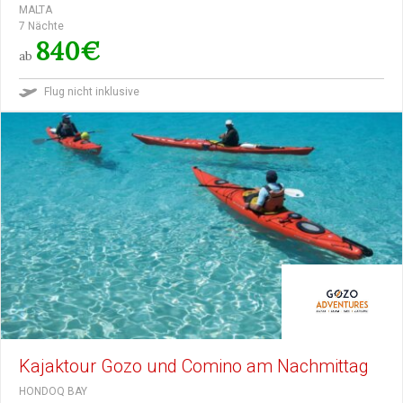
MALTA
7 Nächte
840€
ab
Flug nicht inklusive
Kajaktour Gozo und Comino am Nachmittag
HONDOQ BAY