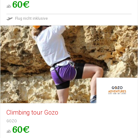
60€
ab
Flug nicht inklusive
Climbing tour Gozo
GOZO
60€
ab