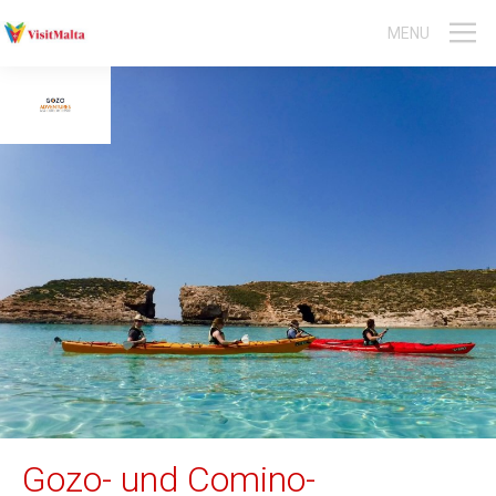
MENU
Malta-Reisen
Gozo-Reisen
Gruppen- und Aktivreisen
Event-Reisen
Sprachreisen
Englischkurs Jugendliche
Englischkurs Erwachsene
Tauchen
Gozo- und Comino-
Aktivitäten