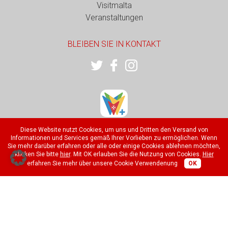
Visitmalta
Veranstaltungen
BLEIBEN SIE IN KONTAKT
VisitMalta+
Diese Website nutzt Cookies, um uns und Dritten den Versand von
Informationen und Services gemäß Ihrer Vorlieben zu ermöglichen. Wenn
OFFICIAL APP FOR MALTA, GOZO & COMINO
Sie mehr darüber erfahren oder alle oder einige Cookies ablehnen möchten,
klicken Sie bitte
hier
. Mit OK erlauben Sie die Nutzung von Cookies.
Hier
erfahren Sie mehr über unsere Cookie Verwendenung
OK
© Copyright 2012 - 2026 Malta Tourism Authority
DATENSCHUTZERKLÄRUNG
ALLGEMEINE GESCHÄFTSBEDINGUNGEN
IMPRESSUM