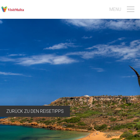
MENU
Malta-Reisen
Gozo-Reisen
Gruppen- und Aktivreisen
Event-Reisen
Sprachreisen
Englischkurs Jugendliche
Englischkurs Erwachsene
ZURÜCK ZU DEN REISETIPPS
Tauchen
Aktivitäten