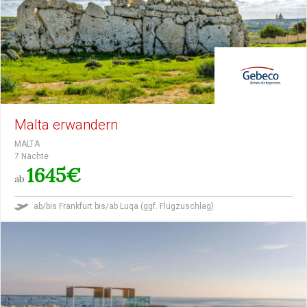
Malta erwandern
MALTA
7 Nächte
1645€
ab
ab/bis Frankfurt bis/ab Luqa (ggf. Flugzuschlag)