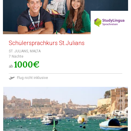
Schülersprachkurs St.Julians
ST. JULIANS, MALTA
7 Nächte
1000€
ab
Flug nicht inklusive