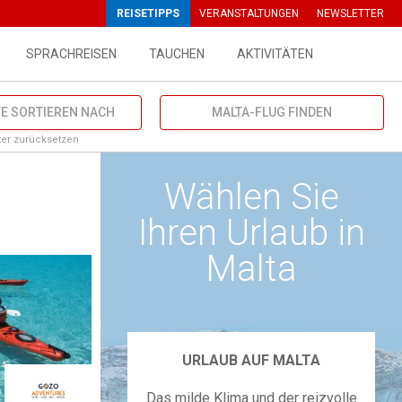
{ top: 90px } }
REISETIPPS
VERANSTALTUNGEN
NEWSLETTER
SPRACHREISEN
TAUCHEN
AKTIVITÄTEN
E SORTIEREN NACH
MALTA-FLUG FINDEN
lter zurücksetzen
Wählen Sie
Ihren Urlaub in
Malta
URLAUB AUF MALTA
Das milde Klima und der reizvolle