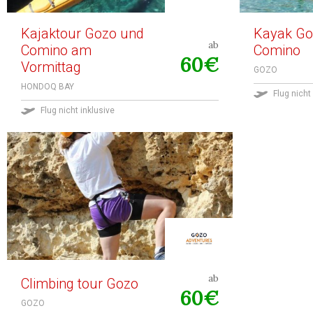
Kajaktour Gozo und
Kayak Go
ab
Comino am
Comino
60€
Vormittag
GOZO
HONDOQ BAY
Flug nicht
Flug nicht inklusive
ab
Climbing tour Gozo
60€
GOZO