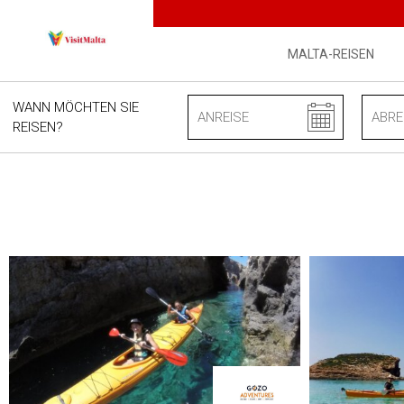
#offers-listing .scroll-message { display: none } @media (min-wid
MALTA-REISEN
WANN MÖCHTEN SIE
REISEN?