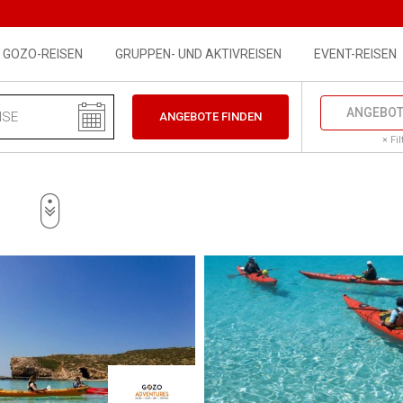
th: 1024px) { #offers-listing { padding: 0 } #offers-side-banner 
GOZO-REISEN
GRUPPEN- UND AKTIVREISEN
EVENT-REISEN
ANGEBOT
ANGEBOTE FINDEN
× Fi