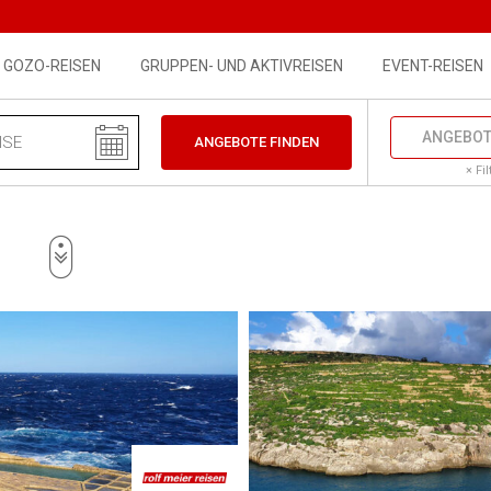
th: 1024px) { #offers-listing { padding: 0 } #offers-side-banner 
GOZO-REISEN
GRUPPEN- UND AKTIVREISEN
EVENT-REISEN
ANGEBOT
ANGEBOTE FINDEN
× Fi