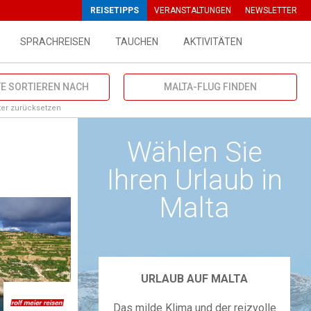
{ top: 90px } }
REISETIPPS
VERANSTALTUNGEN
NEWSLETTER
SPRACHREISEN
TAUCHEN
AKTIVITÄTEN
E SORTIEREN NACH
MALTA-FLUG FINDEN
lter zurücksetzen
Wählen Sie
Ihren Urlaub in
Malta
URLAUB AUF MALTA
Das milde Klima und der reizvolle