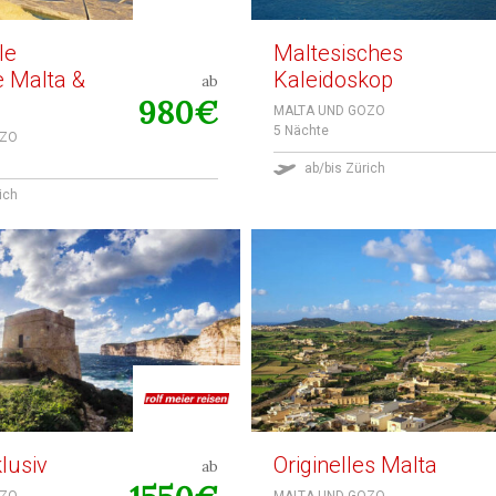
le
Maltesisches
e Malta &
Kaleidoskop
ab
980€
MALTA UND GOZO
5 Nächte
OZO
ab/bis Zürich
ich
lusiv
Originelles Malta
ab
OZO
MALTA UND GOZO