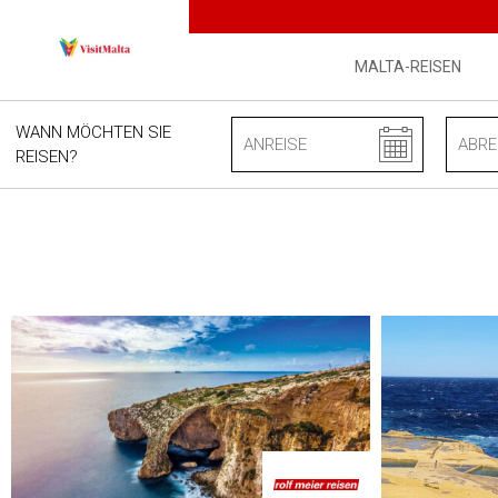
#offers-listing .scroll-message { display: none } @media (min-wid
MALTA-REISEN
WANN MÖCHTEN SIE
REISEN?