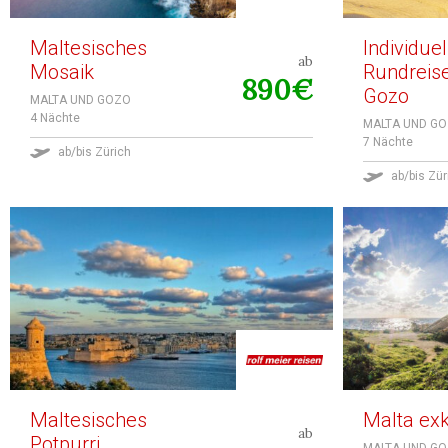
Maltesisches
Individuel
ab
Mosaik
Rundreis
890€
Gozo
MALTA UND GOZO
4 Nächte
MALTA UND G
7 Nächte
ab/bis Zürich
ab/bis Zür
Maltesisches
Malta exk
ab
Potpurri
MALTA UND G